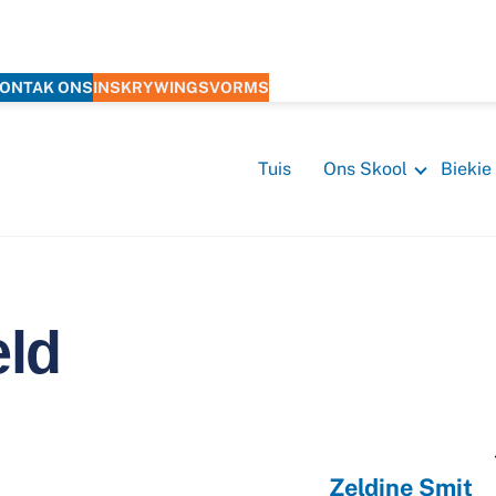
ONTAK ONS
INSKRYWINGSVORMS
Tuis
Ons Skool
Biekie
ld
Zeldine Smit