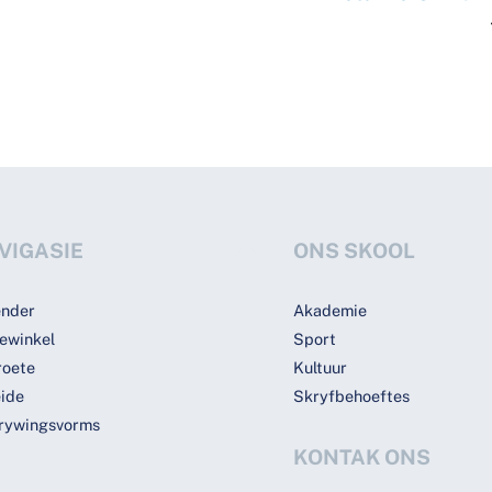
Back
VIGASIE
ONS SKOOL
To
Top
ender
Akademie
ewinkel
Sport
roete
Kultuur
ide
Skryfbehoeftes
krywingsvorms
KONTAK ONS