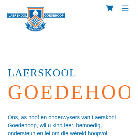
Skip
Cart
Men
to
content
LAERSKOOL
GOEDEHOO
Ons, as hoof en onderwysers van Laerskool
Goedehoop, wil u kind leer, bemoedig,
ondersteun en lei om die wêreld hoopvol,