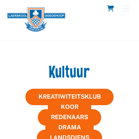
Skip
Cart
Men
to
content
Kultuur
KREATIWITEITSKLUB
KOOR
REDENAARS
DRAMA
LANDSDIENS