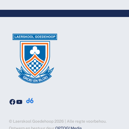
Facebook
YouTube
© Laerskool Goedehoop 2026 | Alle regte voorbehou.
Ontwerp en bestuur deur
OPTOG! Media
.